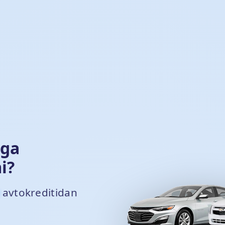
iga
i?
avtokreditidan