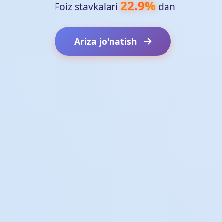
22.9%
Foiz stavkalari
dan
Ariza jo'natish