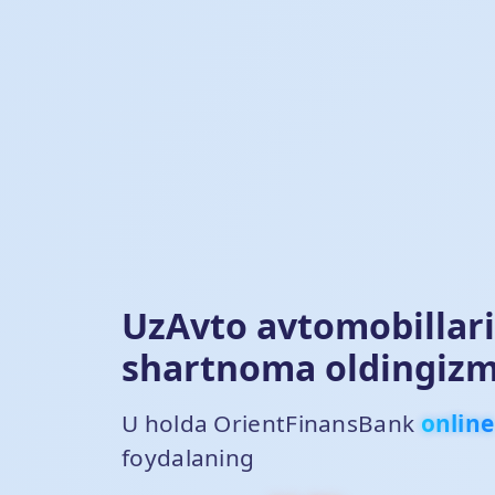
UzAvto avtomobillar
shartnoma oldingizm
U holda OrientFinansBank
online
foydalaning