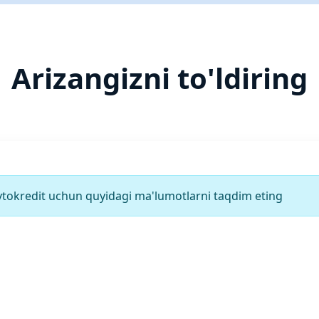
Arizangizni to'ldiring
tokredit uchun quyidagi ma'lumotlarni taqdim eting
 (Shaxsiy identifikatsiya raqami) *
on raqami *